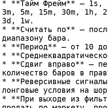
* **Тайм Фрейм** – 1s, 
3m, 5m, 15m, 30m, 1h, 2
3d, 1w.

* **Считать по** – посл
диапазону бара.

* **Период** – от 10 до 
* **Среднеквадратическо
* **Сдвиг вправо** – пе
количество баров в прав
* **Реверсивные сигналы
лонговые условия на шор
* **При выходе из фильт
продать по маркету, про